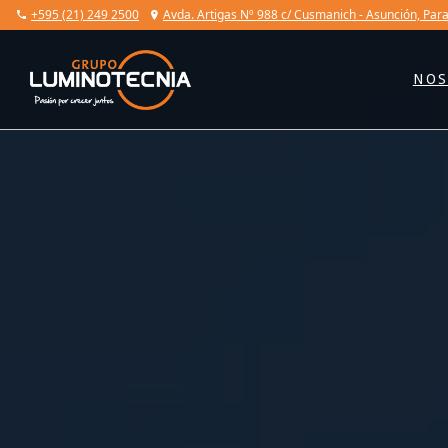
+595 (21) 249 2500
Avda. Artigas Nº 988 c/ Cusmanich
- Asunción, Par
NO