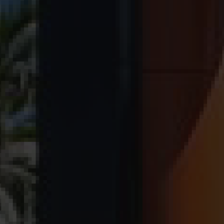
N POR CRECER
J